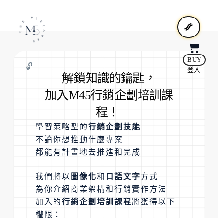
BUY
🔓
登入
解鎖知識的鑰匙，
加入M45行銷企劃培訓課
程！
學習策略型的
行銷企劃技能
不論你想推動什麼專案
都能有計畫地去推進和完成
我們將以
圖像化
和
口語文字
方式
為你介紹商業架構和行銷實作方法
加入的
行銷企劃培訓課程
將獲得以下
權限：