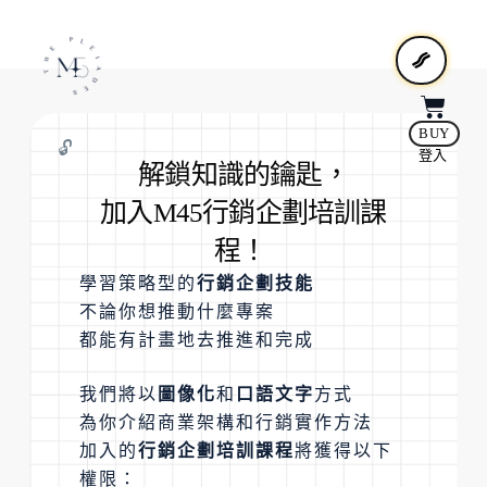
BUY
🔓
登入
解鎖知識的鑰匙，
加入M45行銷企劃培訓課
程！
學習策略型的
行銷企劃技能
不論你想推動什麼專案
都能有計畫地去推進和完成
我們將以
圖像化
和
口語文字
方式
為你介紹商業架構和行銷實作方法
加入的
行銷企劃培訓課程
將獲得以下
權限：