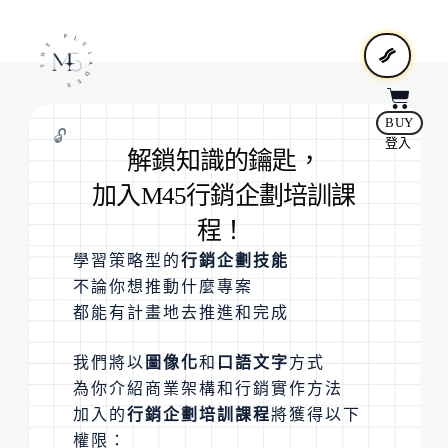
BUY
🔓
登入
解鎖知識的鑰匙，
加入M45行銷企劃培訓課
程！
學習策略型的
行銷企劃技能
不論你想推動什麼專案
都能有計畫地去推進和完成
我們將以
圖像化
和
口語文字
方式
為你介紹商業架構和行銷實作方法
加入的
行銷企劃培訓課程
將獲得以下
權限：