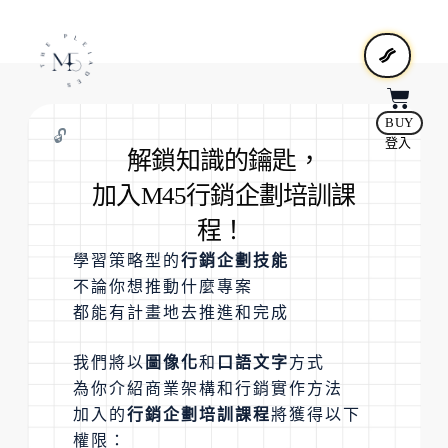
BUY
🔓
登入
解鎖知識的鑰匙，
加入M45行銷企劃培訓課
程！
學習策略型的
行銷企劃技能
不論你想推動什麼專案
都能有計畫地去推進和完成
我們將以
圖像化
和
口語文字
方式
為你介紹商業架構和行銷實作方法
加入的
行銷企劃培訓課程
將獲得以下
權限：