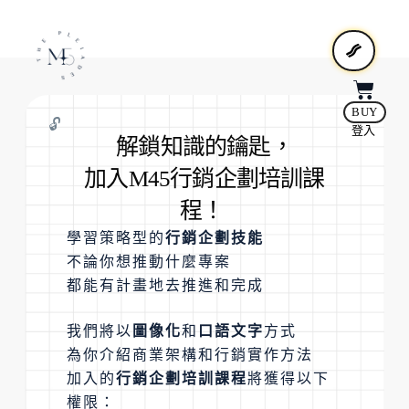
BUY
🔓
登入
解鎖知識的鑰匙，
加入M45行銷企劃培訓課
程！
學習策略型的
行銷企劃技能
不論你想推動什麼專案
都能有計畫地去推進和完成
我們將以
圖像化
和
口語文字
方式
為你介紹商業架構和行銷實作方法
加入的
行銷企劃培訓課程
將獲得以下
權限：